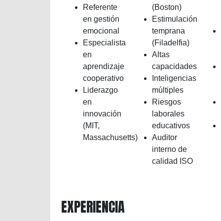
Referente
(Boston)
en gestión
Estimulación
emocional
temprana
Especialista
(Filadelfia)
en
Altas
aprendizaje
capacidades
cooperativo
Inteligencias
Liderazgo
múltiples
en
Riesgos
innovación
laborales
(MIT,
educativos
Massachusetts)
Auditor
interno de
calidad ISO
EXPERIENCIA