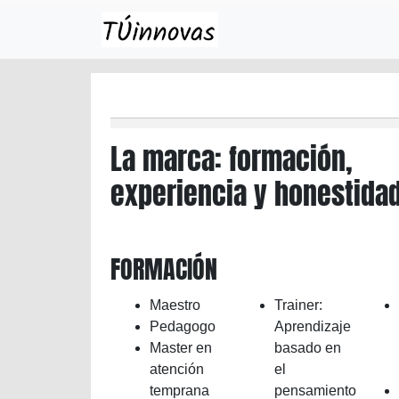
Skip to main content
La marca: formación,
experiencia y honestida
FORMACIÓN
Maestro
Trainer:
Pedagogo
Aprendizaje
Master en
basado en
atención
el
temprana
pensamiento