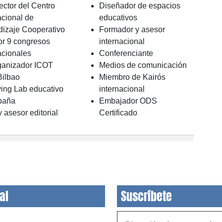
ector del Centro
Diseñador de espacios
acional de
educativos
dizaje Cooperativo
Formador y asesor
or 9 congresos
internacional
acionales
Conferenciante
ganizador ICOT
Medios de comunicación
Bilbao
Miembro de Kairós
ving Lab educativo
internacional
paña
Embajador ODS
y asesor editorial
Certificado
al
Suscríbete