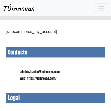
Skip to main content
[woocommerce_my_account]
Contacto
administracion@tuinnovas.com
Web: https://tuinnovas.com/
Legal