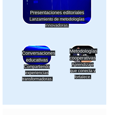
Presentaciones editoriales
Lanzamiento de metodologías
innovadoras.
Metodologías
Conversaciones
cooperativas
educativas
Aprendizaje
Compartiendo
que conecta y
experiencias
fortalece.
transformadoras.