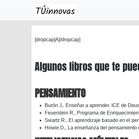
Skip to main content
[dropcap]A[/dropcap]
Algunos libros que te pue
PENSAMIENTO
Burón J,. Enseñar a aprender. ICE de Deus
Feuerstein R., Programa de Enriquecimient
Swartz R., El aprendizaje basado en el p
Howie D., La enseñanza del pensamiento e