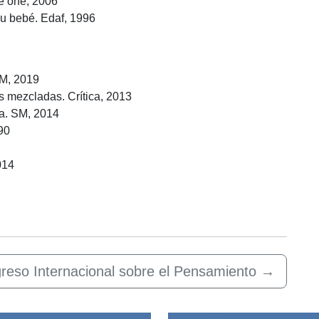
e one, 2006
u bebé. Edaf, 1996
SM, 2019
s mezcladas. Crítica, 2013
na. SM, 2014
90
014
reso Internacional sobre el Pensamiento
→