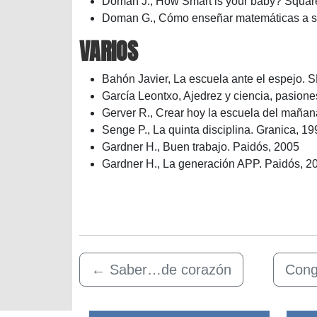
Doman J., How Smart is your baby? Squar
Doman G., Cómo enseñar matemáticas a s
VARIOS
Bahón Javier, La escuela ante el espejo. 
García Leontxo, Ajedrez y ciencia, pasione
Gerver R., Crear hoy la escuela del maña
Senge P., La quinta disciplina. Granica, 19
Gardner H., Buen trabajo. Paidós, 2005
Gardner H., La generación APP. Paidós, 2
←
Saber…de corazón
Cong